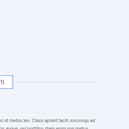
1)
ec ut metus leo. Class aptent taciti sociosqu ad
tis augue, vel porttitor diam enim non metus.