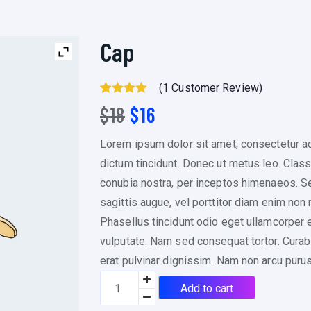
Cap
(
1
Customer Review)
Rated
1
5.00
O
C
$
18
$
16
Out Of 5
r
u
Based On
Lorem ipsum dolor sit amet, consectetur adi
i
r
Customer
dictum tincidunt. Donec ut metus leo. Class 
g
r
Rating
conubia nostra, per inceptos himenaeos. Sed
i
e
sagittis augue, vel porttitor diam enim no
n
n
Phasellus tincidunt odio eget ullamcorper ef
a
t
vulputate. Nam sed consequat tortor. Curabit
l
p
erat pulvinar dignissim. Nam non arcu pur
p
r
C
r
i
Add to cart
a
i
c