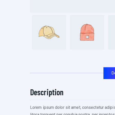
D
Description
Lorem ipsum dolor sit amet, consectetur adipisc
litora torquent per conubia nostra, per inceptos