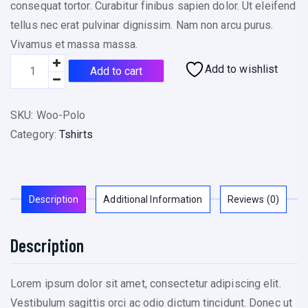
consequat tortor. Curabitur finibus sapien dolor. Ut eleifend
tellus nec erat pulvinar dignissim. Nam non arcu purus.
Vivamus et massa massa.
P
Add to wishlist
Add to cart
o
l
SKU:
Woo-Polo
o
Category:
Tshirts
q
u
a
n
Description
Additional Information
Reviews (0)
t
i
Description
t
y
Lorem ipsum dolor sit amet, consectetur adipiscing elit.
Vestibulum sagittis orci ac odio dictum tincidunt. Donec ut