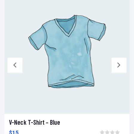
V-Neck T-Shirt – Blue
Add to cart
Add to wishlist
Compare
$
15