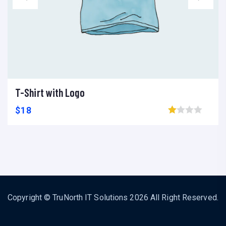
T-Shirt with Logo
Add to cart
Add to wishlist
Compare
$
18
Browse wishlist
Product added!
Copyright © TruNorth IT Solutions 2026 All Right Reserved.