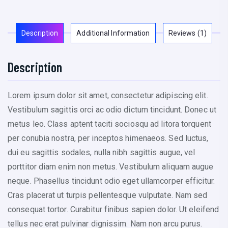
T
-
S
Description
Additional Information
Reviews (1)
h
i
Description
r
t
Lorem ipsum dolor sit amet, consectetur adipiscing elit.
q
Vestibulum sagittis orci ac odio dictum tincidunt. Donec ut
u
metus leo. Class aptent taciti sociosqu ad litora torquent
a
per conubia nostra, per inceptos himenaeos. Sed luctus,
n
dui eu sagittis sodales, nulla nibh sagittis augue, vel
t
porttitor diam enim non metus. Vestibulum aliquam augue
i
neque. Phasellus tincidunt odio eget ullamcorper efficitur.
t
Cras placerat ut turpis pellentesque vulputate. Nam sed
y
consequat tortor. Curabitur finibus sapien dolor. Ut eleifend
tellus nec erat pulvinar dignissim. Nam non arcu purus.