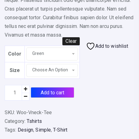
neque. Phasellus tincidunt odio eget ullamcorper efficitur.
g
B
Cras placerat ut turpis pellentesque vulputate. Nam sed
e
A
consequat tortor. Curabitur finibus sapien dolor. Ut eleifend
:
S
tellus nec erat pulvinar dignissim. Nam non arcu purus.
$
Ed
Vivamus et massa massa.
1
O
Clear
5
Add to wishlist
N
t
Color
Green
C
U
h
S
Size
Choose An Option
r
To
o
M
u
V
Add to cart
Er
g
-
R
h
N
Ati
SKU:
Woo-Vneck-Tee
$
e
Ng
Category:
Tshirts
2
c
Tags:
Design
,
Simple
,
T-Shirt
0
k