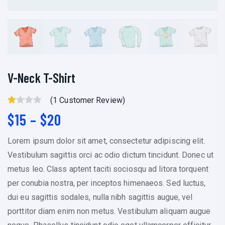
V-Neck T-Shirt
(
1
Customer Review)
R
1
P
$
15
–
$
20
At
r
Ed
Lorem ipsum dolor sit amet, consectetur adipiscing elit.
i
1.
Vestibulum sagittis orci ac odio dictum tincidunt. Donec ut
c
00
metus leo. Class aptent taciti sociosqu ad litora torquent
e
O
per conubia nostra, per inceptos himenaeos. Sed luctus,
r
Ut
dui eu sagittis sodales, nulla nibh sagittis augue, vel
a
O
porttitor diam enim non metus. Vestibulum aliquam augue
F
n
5